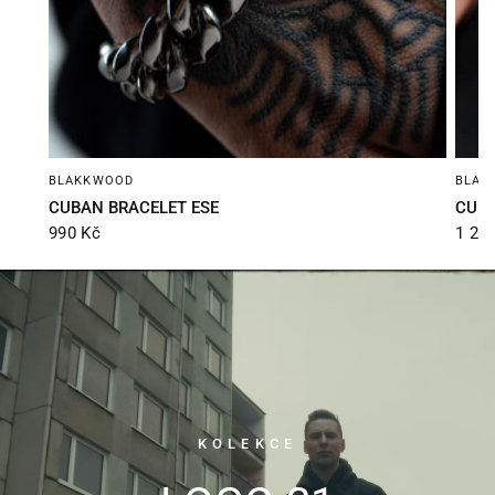
BLAKKWOOD
BLAK
CUBAN BRACELET ESE
CUBA
990 Kč
1 29
KOLEKCE